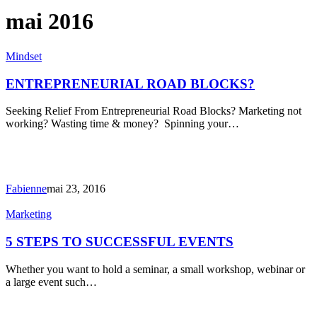
mai 2016
ENTREPRENEURIAL
Mindset
ROAD
BLOCKS?
ENTREPRENEURIAL ROAD BLOCKS?
Seeking Relief From Entrepreneurial Road Blocks? Marketing not
working? Wasting time & money? Spinning your…
Fabienne
mai 23, 2016
5
Marketing
STEPS
TO
5 STEPS TO SUCCESSFUL EVENTS
SUCCESSFUL
EVENTS
Whether you want to hold a seminar, a small workshop, webinar or
a large event such…