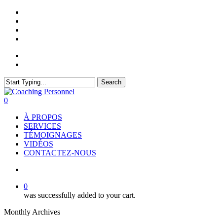
Skip
twitter
to
facebook
main
linkedin
content
youtube
My Account
Cart
Search
Close
Search
search
0
Menu
À PROPOS
SERVICES
TÉMOIGNAGES
VIDÉOS
CONTACTEZ-NOUS
search
0
was successfully added to your cart.
Monthly Archives