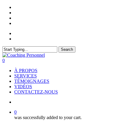
Skip
twitter
to
facebook
main
linkedin
content
youtube
My Account
Cart
Search
Close
Search
search
0
Menu
À PROPOS
SERVICES
TÉMOIGNAGES
VIDÉOS
CONTACTEZ-NOUS
search
0
was successfully added to your cart.